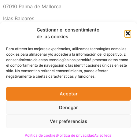
07010 Palma de Mallorca
Islas Baleares
Gestionar el consentimiento
971 20 42 11
de las cookies
Horario
Para ofrecer las mejores experiencias, utilizamos tecnologías como las
cookies para almacenar y/o acceder a la información del dispositivo. El
Lunes a Viernes de 8:00 a 16:00
consentimiento de estas tecnologías nos permitirá procesar datos como
el comportamiento de navegación o las identificaciones únicas en este
sitio. No consentir o retirar el consentimiento, puede afectar
Sábados Cerrado (Horario Verano)
negativamente a ciertas características y funciones.
Escríbenos
Aceptar
planos@copyrai.com
Denegar
treballs@copyrai.com
Ver preferencias
Copyrai 2026
Aviso legal
Política de privacidad
Política de cookies
Política de privacidad
Aviso legal