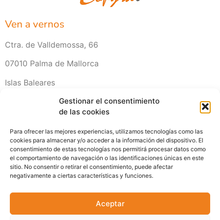
Ven a vernos
Ctra. de Valldemossa, 66
07010 Palma de Mallorca
Islas Baleares
971 20 42 11
Gestionar el consentimiento
de las cookies
Horario
Para ofrecer las mejores experiencias, utilizamos tecnologías como las
cookies para almacenar y/o acceder a la información del dispositivo. El
Lunes a Viernes de 8:00 a 16:00
consentimiento de estas tecnologías nos permitirá procesar datos como
el comportamiento de navegación o las identificaciones únicas en este
sitio. No consentir o retirar el consentimiento, puede afectar
Sábados Cerrado (Horario Verano)
negativamente a ciertas características y funciones.
Escríbenos
Aceptar
planos@copyrai.com