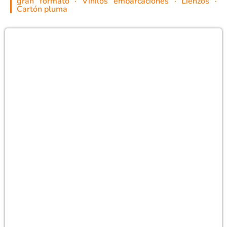
gran formato · Vinilos embarcaciones · Lienzos ·
Cartón pluma