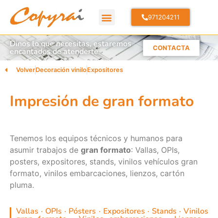
971204211
Dinos lo que necesitas, estaremos
CONTACTA
encantados de atenderte
Volver
Decoración vinilo
Expositores
Impresión de gran formato
Tenemos los equipos técnicos y humanos para
asumir trabajos de
gran formato
: Vallas, OPIs,
posters, expositores, stands, vinilos vehículos gran
formato, vinilos embarcaciones, lienzos, cartón
pluma.
Vallas · OPIs · Pósters · Expositores · Stands · Vinilos